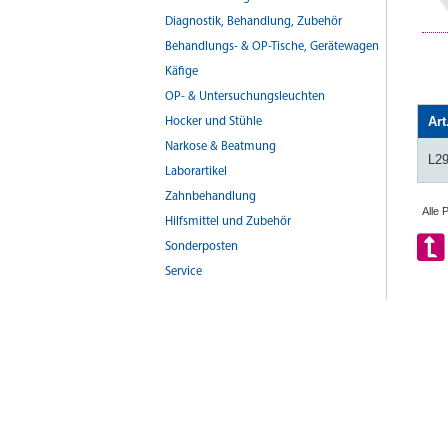
Diagnostik, Behandlung, Zubehör
Behandlungs- & OP-Tische, Gerätewagen
Käfige
OP- & Untersuchungsleuchten
Art
Hocker und Stühle
Narkose & Beatmung
L2
Laborartikel
Zahnbehandlung
Alle 
Hilfsmittel und Zubehör
Sonderposten
Service