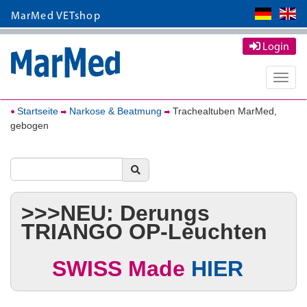
MarMed VETshop
Login
Toggle
naviga
Startseite
Narkose & Beatmung
Trachealtuben MarMed,
gebogen
>>>NEU: Derungs
TRIANGO OP-Leuchten
SWISS Made
HIER