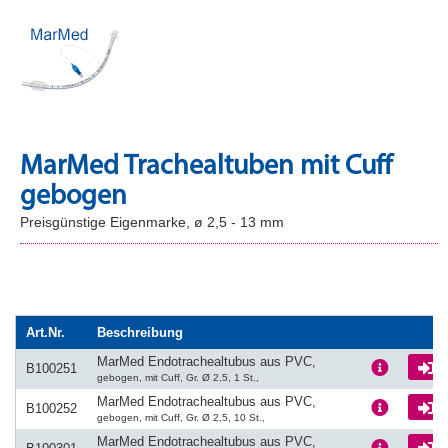
MarMed Trachealtuben mit Cuff
gebogen
Preisgünstige Eigenmarke, ø 2,5 - 13 mm
Art.Nr.
Beschreibung
MarMed Endotrachealtubus aus PVC,
L
B100251
gebogen, mit Cuff, Gr. Ø 2,5, 1 St.,
MarMed Endotrachealtubus aus PVC,
L
B100252
gebogen, mit Cuff, Gr. Ø 2,5, 10 St.,
MarMed Endotrachealtubus aus PVC,