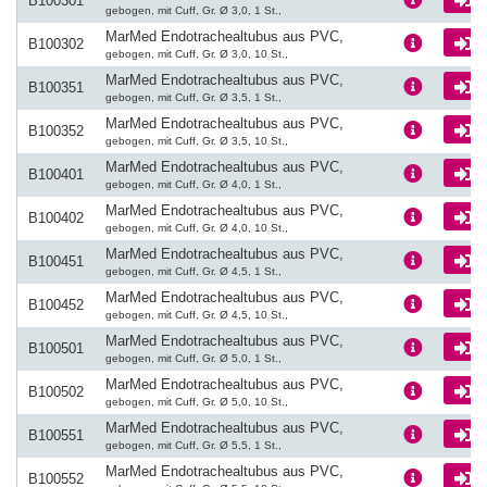
L
B100301
gebogen, mit Cuff, Gr. Ø 3,0, 1 St.,
MarMed Endotrachealtubus aus PVC,
L
B100302
gebogen, mit Cuff, Gr. Ø 3,0, 10 St.,
MarMed Endotrachealtubus aus PVC,
L
B100351
gebogen, mit Cuff, Gr. Ø 3,5, 1 St.,
MarMed Endotrachealtubus aus PVC,
L
B100352
gebogen, mit Cuff, Gr. Ø 3,5, 10 St.,
MarMed Endotrachealtubus aus PVC,
L
B100401
gebogen, mit Cuff, Gr. Ø 4,0, 1 St.,
MarMed Endotrachealtubus aus PVC,
L
B100402
gebogen, mit Cuff, Gr. Ø 4,0, 10 St.,
MarMed Endotrachealtubus aus PVC,
L
B100451
gebogen, mit Cuff, Gr. Ø 4,5, 1 St.,
MarMed Endotrachealtubus aus PVC,
L
B100452
gebogen, mit Cuff, Gr. Ø 4,5, 10 St.,
MarMed Endotrachealtubus aus PVC,
L
B100501
gebogen, mit Cuff, Gr. Ø 5,0, 1 St.,
MarMed Endotrachealtubus aus PVC,
L
B100502
gebogen, mit Cuff, Gr. Ø 5,0, 10 St.,
MarMed Endotrachealtubus aus PVC,
L
B100551
gebogen, mit Cuff, Gr. Ø 5,5, 1 St.,
MarMed Endotrachealtubus aus PVC,
L
B100552