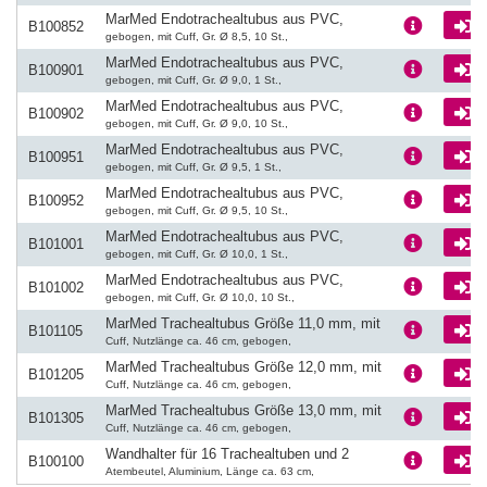
MarMed Endotrachealtubus aus PVC,
L
B100852
gebogen, mit Cuff, Gr. Ø 8,5, 10 St.,
MarMed Endotrachealtubus aus PVC,
L
B100901
gebogen, mit Cuff, Gr. Ø 9,0, 1 St.,
MarMed Endotrachealtubus aus PVC,
L
B100902
gebogen, mit Cuff, Gr. Ø 9,0, 10 St.,
MarMed Endotrachealtubus aus PVC,
L
B100951
gebogen, mit Cuff, Gr. Ø 9,5, 1 St.,
MarMed Endotrachealtubus aus PVC,
L
B100952
gebogen, mit Cuff, Gr. Ø 9,5, 10 St.,
MarMed Endotrachealtubus aus PVC,
L
B101001
gebogen, mit Cuff, Gr. Ø 10,0, 1 St.,
MarMed Endotrachealtubus aus PVC,
L
B101002
gebogen, mit Cuff, Gr. Ø 10,0, 10 St.,
MarMed Trachealtubus Größe 11,0 mm, mit
L
B101105
Cuff, Nutzlänge ca. 46 cm, gebogen,
MarMed Trachealtubus Größe 12,0 mm, mit
L
B101205
Cuff, Nutzlänge ca. 46 cm, gebogen,
MarMed Trachealtubus Größe 13,0 mm, mit
L
B101305
Cuff, Nutzlänge ca. 46 cm, gebogen,
Wandhalter für 16 Trachealtuben und 2
L
B100100
Atembeutel, Aluminium, Länge ca. 63 cm,