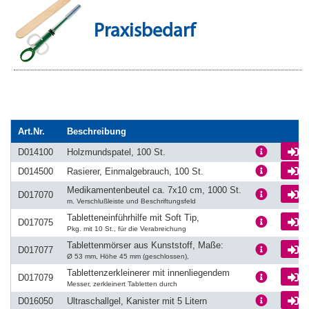
Praxisbedarf
Art.Nr.
Beschreibung
L
D014100
Holzmundspatel, 100 St.
L
D014500
Rasierer, Einmalgebrauch, 100 St.
Medikamentenbeutel ca. 7x10 cm, 1000 St.
L
D017070
m. Verschlußleiste und Beschriftungsfeld
Tabletteneinführhilfe mit Soft Tip,
L
D017075
Pkg. mit 10 St., für die Verabreichung
Tablettenmörser aus Kunststoff, Maße:
L
D017077
Ø 53 mm, Höhe 45 mm (geschlossen),
Tablettenzerkleinerer mit innenliegendem
L
D017079
Messer, zerkleinert Tabletten durch
L
D016050
Ultraschallgel, Kanister mit 5 Litern